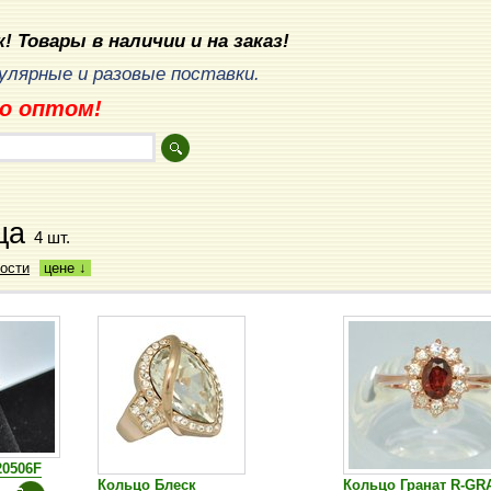
! Товары в наличии и на заказ!
лярные и разовые поставки.
о оптом!
ца
4 шт.
ости
цене ↓
20506F
Кольцо Блеск
Кольцо Гранат R-GR