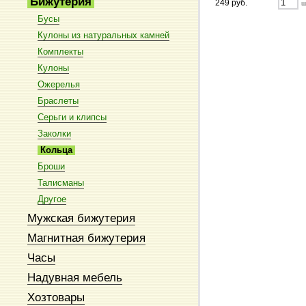
Бижутерия
249 руб.
ш
Бусы
Кулоны из натуральных камней
Комплекты
Кулоны
Ожерелья
Браслеты
Серьги и клипсы
Заколки
Кольца
Броши
Талисманы
Другое
Мужская бижутерия
Магнитная бижутерия
Часы
Надувная мебель
Хозтовары