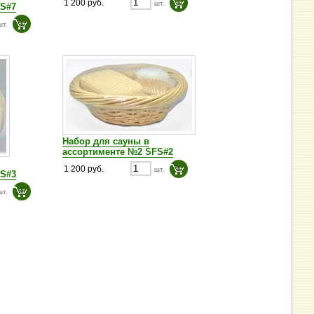
1 200 руб.
шт.
FS#7
шт.
Набор для сауны в
ассортименте №2 SFS#2
1 200 руб.
шт.
FS#3
шт.