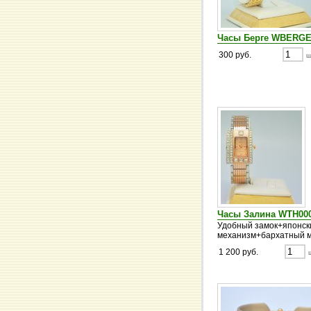
Часы Берге WBERG
300 руб.
ш
Часы Залина WTH00
Удобный замок+японск
механизм+бархатный м
1 200 руб.