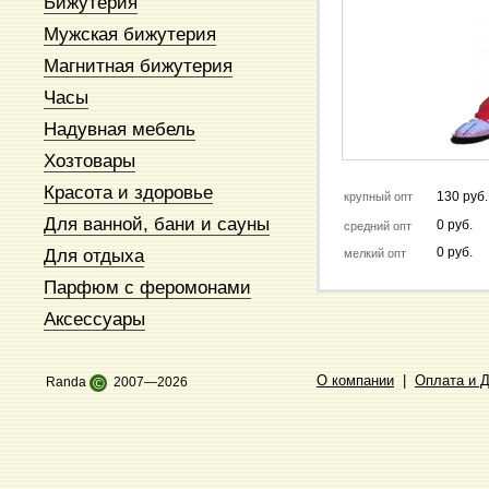
Бижутерия
Мужская бижутерия
Магнитная бижутерия
Часы
Надувная мебель
Хозтовары
Красота и здоровье
130 руб.
крупный опт
Для ванной, бани и сауны
0 руб.
средний опт
Для отдыха
0 руб.
мелкий опт
Парфюм с феромонами
Аксессуары
О компании
|
Оплата и 
Randa
©
2007—2026