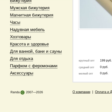
Бижутерия
Мужская бижутерия
Магнитная бижутерия
Часы
Надувная мебель
Хозтовары
Красота и здоровье
Для ванной, бани и сауны
Для отдыха
199 руб.
крупный опт
Парфюм с феромонами
0 руб.
средний опт
Аксессуары
0 руб.
мелкий опт
О компании
|
Оплата и 
Randa
©
2007—2026