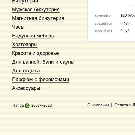
Бижутерия
Мужская бижутерия
120 руб.
крупный опт
Магнитная бижутерия
0 руб.
средний опт
Часы
0 руб.
мелкий опт
Надувная мебель
Хозтовары
Красота и здоровье
Для ванной, бани и сауны
Для отдыха
Парфюм с феромонами
Аксессуары
О компании
|
Оплата и 
Randa
©
2007—2026