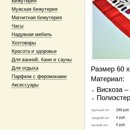
Бижутерия
Мужская бижутерия
Магнитная бижутерия
Часы
Надувная мебель
Хозтовары
Красота и здоровье
Для ванной, бани и сауны
Для отдыха
Размер 60 х
Парфюм с феромонами
Материал:
Аксессуары
Вискоза –
Полиэстер
299 руб.
крупный опт
0 руб.
средний опт
0 руб.
мелкий опт