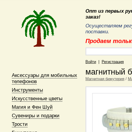
Опт из первых рук
заказ!
Осуществляем рег
поставки.
Продаем тольк
Войти
|
Регистрация
магнитный б
Аксессуары для мобильных
Магнитная бижутерия
/
М
телефонов
Инструменты
Искусственные цветы
Магия и Фен Шуй
Сувениры и подарки
Трости