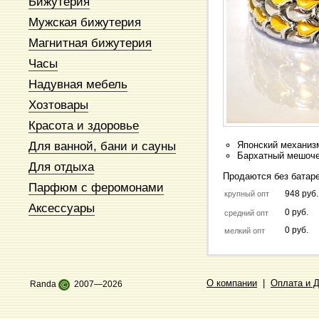
Бижутерия
Мужская бижутерия
Магнитная бижутерия
Часы
Надувная мебель
Хозтовары
Красота и здоровье
Для ванной, бани и сауны
Японский механиз
Бархатный мешоч
Для отдыха
Продаются без батаре
Парфюм с феромонами
948 руб.
крупный опт
Аксессуары
0 руб.
средний опт
0 руб.
мелкий опт
О компании
|
Оплата и 
Randa
©
2007—2026