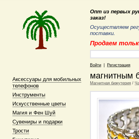
Опт из первых рук
заказ!
Осуществляем рег
поставки.
Продаем тольк
Войти
|
Регистрация
магнитным 
Аксессуары для мобильных
Магнитная бижутерия
/
Ча
телефонов
Инструменты
Искусственные цветы
Магия и Фен Шуй
Сувениры и подарки
Трости